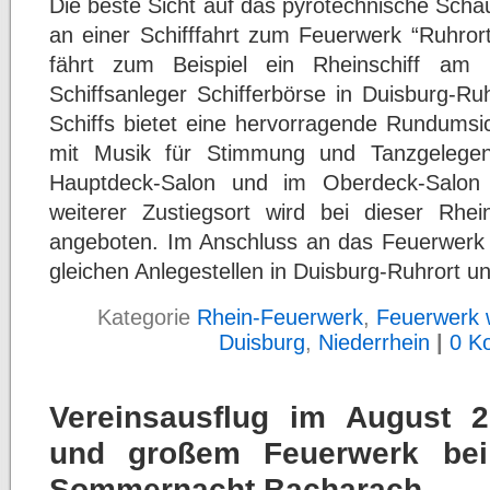
Die beste Sicht auf das pyrotechnische Scha
an einer Schifffahrt zum Feuerwerk “Ruhror
fährt zum Beispiel ein Rheinschiff a
Schiffsanleger Schifferbörse in Duisburg-Ru
Schiffs bietet eine hervorragende Rundumsi
mit Musik für Stimmung und Tanzgelegenh
Hauptdeck-Salon und im Oberdeck-Salon f
weiterer Zustiegsort wird bei dieser Rhein
angeboten. Im Anschluss an das Feuerwerk l
gleichen Anlegestellen in Duisburg-Ruhrort u
Kategorie
Rhein-Feuerwerk
,
Feuerwerk w
Duisburg
,
Niederrhein
|
0 K
Vereinsausflug im August 20
und großem Feuerwerk bei 
Sommernacht Bacharach