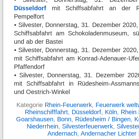
Düsseldorf
mit Schiffsabfahrt an der Rh
Pempelfort
⦁ Silvester, Donnerstag, 31. Dezember 2020
Schiffsabfahrt am Schokoladenmuseum, süd
und ab der Bastei
⦁ Silvester, Donnerstag, 31. Dezember 2020
mit Schiffsabfahrt am Konrad-Adenauer-Ufe
Pfaffendorf
⦁ Silvester, Donnerstag, 31. Dezember 20
mit Schiffsabfahrt in Rüdesheim-Assmann
und Oestrich-Winkel
Kategorie
Rhein-Feuerwerk
,
Feuerwerk welt
Rheinschifffahrt
,
Düsseldorf
,
Köln
,
Rhein
Goarshausen
,
Bonn
,
Rüdesheim / Bingen
,
K
Niederrhein
,
Silvesterfeuerwerk
,
Silveste
Andernach
,
Andernacher Lichter